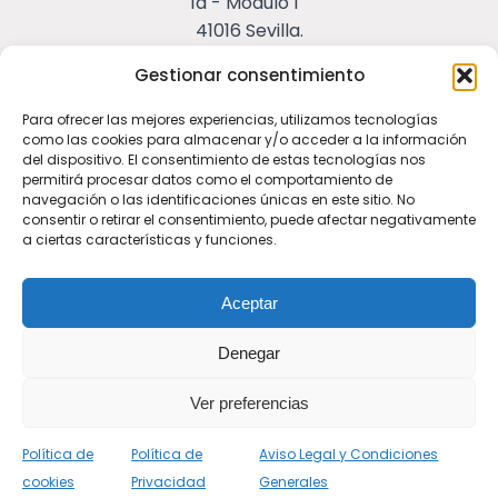
1a - Módulo 1
41016 Sevilla.
653 648 563
Gestionar consentimiento
jsl@aris-control.com
Para ofrecer las mejores experiencias, utilizamos tecnologías
como las cookies para almacenar y/o acceder a la información
Inicio
Servicios
Quienes Somos
Blog
del dispositivo. El consentimiento de estas tecnologías nos
permitirá procesar datos como el comportamiento de
navegación o las identificaciones únicas en este sitio. No
Contacto
consentir o retirar el consentimiento, puede afectar negativamente
a ciertas características y funciones.
Política de Privacidad
Aviso Legal y Condiciones Generales
Aceptar
Política de Cookies
© Web Design Kapas.es
Denegar
Ver preferencias
Política de
Política de
Aviso Legal y Condiciones
cookies
Privacidad
Generales